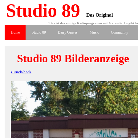
Studio 89
Das Original
"Das ist das einzige Radioprogramm mit Garantie. Es gibt ke
Home
Studio 89
Barry Graves
Music
Community
Studio 89 Bilderanzeige
zurück/back