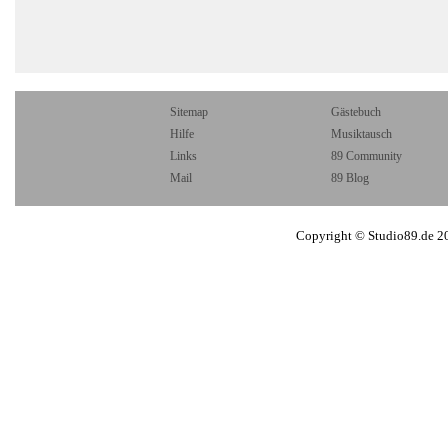
Sitemap
Gästebuch
Hilfe
Musiktausch
Links
89 Community
Mail
89 Blog
Copyright © Studio89.de 2