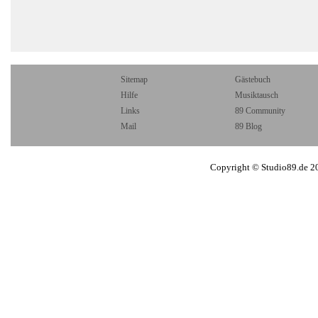
Sitemap
Gästebuch
Hilfe
Musiktausch
Links
89 Community
Mail
89 Blog
Copyright © Studio89.de 2