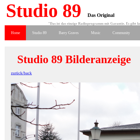
Studio 89
Das Original
"Das ist das einzige Radioprogramm mit Garantie. Es gibt ke
Home
Studio 89
Barry Graves
Music
Community
Studio 89 Bilderanzeige
zurück/back