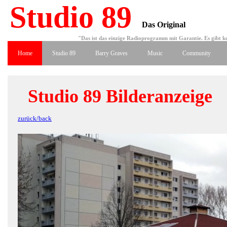
Studio 89
Das Original
"Das ist das einzige Radioprogramm mit Garantie. Es gibt ke
Home
Studio 89
Barry Graves
Music
Community
Studio 89 Bilderanzeige
zurück/back