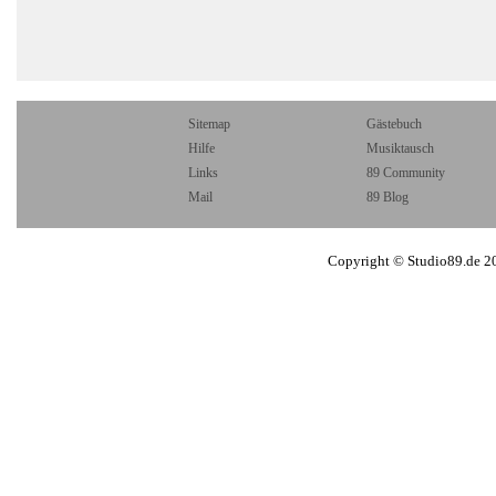
Sitemap
Gästebuch
Hilfe
Musiktausch
Links
89 Community
Mail
89 Blog
Copyright © Studio89.de 2