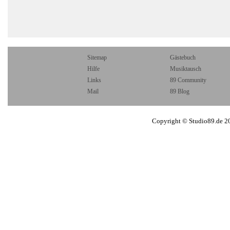
Sitemap
Gästebuch
Hilfe
Musiktausch
Links
89 Community
Mail
89 Blog
Copyright © Studio89.de 2