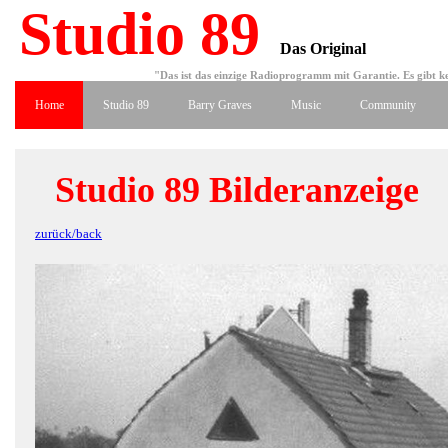
Studio 89
Das Original
"Das ist das einzige Radioprogramm mit Garantie. Es gibt ke
Home
Studio 89
Barry Graves
Music
Community
Studio 89 Bilderanzeige
zurück/back