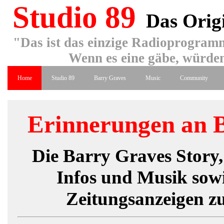
Studio 89
Das Orig
"Das ist das einzige Radioprogramm
Wenn es eine gäbe, würden
Home
Studio 89
Barry Graves
Music
Community
Erinnerungen an 
Die Barry Graves Story, 
Infos und Musik sow
Zeitungsanzeigen z