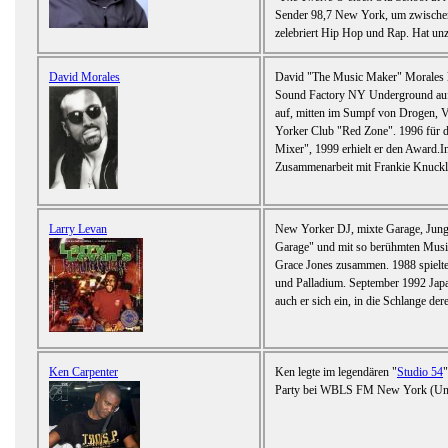
Sender 98,7 New York, um zwischen 
zelebriert Hip Hop und Rap. Hat unz
David Morales
David "The Music Maker" Morales l
Sound Factory NY Underground auf
auf, mitten im Sumpf von Drogen, 
Yorker Club "Red Zone". 1996 für 
Mixer", 1999 erhielt er den Award.I
Zusammenarbeit mit Frankie Knuckl
Larry Levan
New Yorker DJ, mixte Garage, Jungle
Garage" und mit so berühmten Musi
Grace Jones zusammen. 1988 spielte 
und Palladium. September 1992 Jap
auch er sich ein, in die Schlange de
Ken Carpenter
Ken legte im legendären "
Studio 54
"
Party bei WBLS FM New York (Un