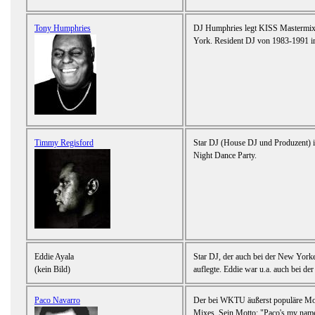
Tony Humphries
DJ Humphries legt KISS Masterm
York. Resident DJ von 1983-1991 
Timmy Regisford
Star DJ (House DJ und Produzent) 
Night Dance Party.
Eddie Ayala
Star DJ, der auch bei der New Yo
(kein Bild)
auflegte. Eddie war u.a. auch bei de
Paco Navarro
Der bei WKTU äußerst populäre Mode
Mixes. Sein Motto: "Paco's my nam