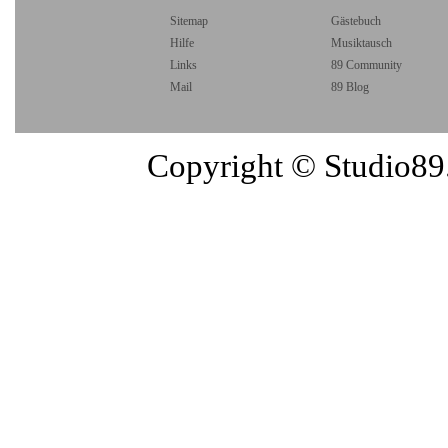
Sitemap
Gästebuch
Hilfe
Musiktausch
Links
89 Community
Mail
89 Blog
Copyright © Studio89