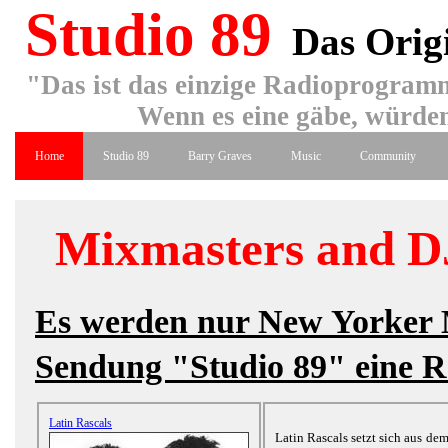
Studio 89
Das Orig
"Das ist das einzige Radioprogramm
Wenn es eine gäbe, würden
Home
Studio 89
Barry Graves
Music
Community
Mixmasters and D
Es werden nur New Yorker M
Sendung "Studio 89" eine Ro
Latin Rascals
Latin Rascals setzt sich aus d