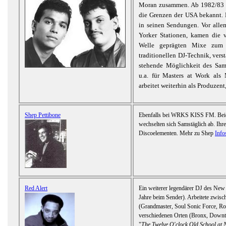
Moran zusammen. Ab 1982/83 w
die Grenzen der USA bekannt. B
in seinen Sendungen. Vor al
Yorker Stationen, kamen die 
Welle geprägten Mixe zum 
traditionellen DJ-Technik, verst
stehende Möglichkeit des Sam
u.a. für Masters at Work als
arbeitet weiterhin als Produzen
Shep Pettibone
Ebenfalls bei WRKS KISS FM. Beide
wechselten sich Samstäglich ab. Ihr
Discoelementen. Mehr zu Shep
Info
Red Alert
Ein weiterer legendärer DJ des N
Jahre beim Sender). Arbeitete zwis
(Grandmaster, Soul Sonic Force, Ro
verschiedenen Orten (Bronx, Downto
"
The Twelve O'clock Old School at