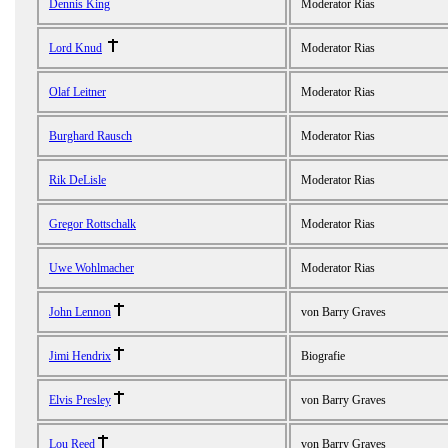
Dennis King
Moderator Rias
Lord Knud
Moderator Rias
Olaf Leitner
Moderator Rias
Burghard Rausch
Moderator Rias
Rik DeLisle
Moderator Rias
Gregor Rottschalk
Moderator Rias
Uwe Wohlmacher
Moderator Rias
John Lennon
von Barry Graves
Jimi Hendrix
Biografie
Elvis Presley
von Barry Graves
Lou Reed
von Barry Graves