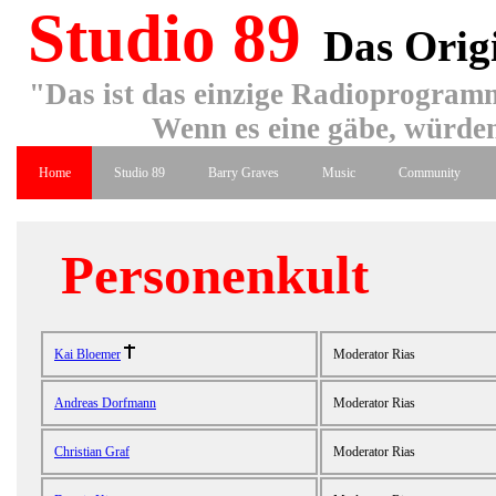
Studio 89
Das Orig
"Das ist das einzige Radioprogramm
Wenn es eine gäbe, würden
Home
Studio 89
Barry Graves
Music
Community
Personenkult
Kai Bloemer
Moderator Rias
Andreas Dorfmann
Moderator Rias
Christian Graf
Moderator Rias