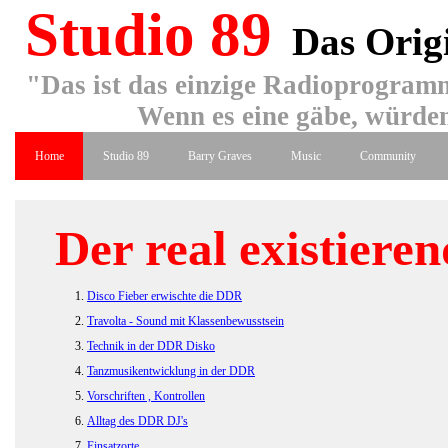
Studio 89
Das Orig
"Das ist das einzige Radioprogramm
Wenn es eine gäbe, würden
Home
Studio 89
Barry Graves
Music
Community
Der real existiere
Disco Fieber erwischte die DDR
Travolta - Sound mit Klassenbewusstsein
Technik in der DDR Disko
Tanzmusikentwicklung in der DDR
Vorschriften , Kontrollen
Alltag des DDR DJ's
Einsatzorte