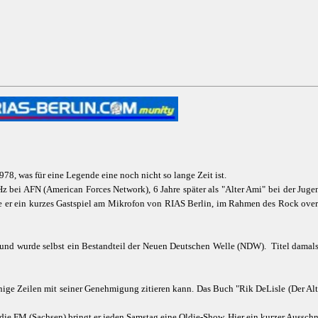
978, was für eine Legende eine noch nicht so lange Zeit ist.
 bei AFN (American Forces Network), 6 Jahre später als "Alter Ami" bei der Juge
tte er ein kurzes Gastspiel am Mikrofon von RIAS Berlin, im Rahmen des Rock ove
und wurde selbst ein Bestandteil der Neuen Deutschen Welle (NDW). Titel damals: "
inige Zeilen mit seiner Genehmigung zitieren kann. Das Buch "Rik DeLisle (Der Al
die.FM (Sachsen) bringt er jeden Samstag eine Oldie-Show. Hier ein kurzer Ausschni