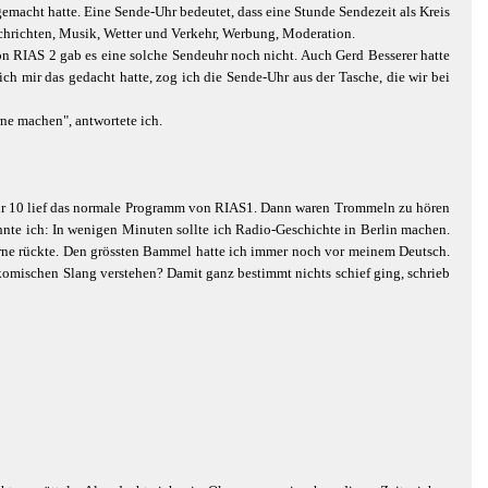
macht hatte. Eine Sende-Uhr bedeutet, dass eine Stunde Sendezeit als Kreis
Nachrichten, Musik, Wetter und Verkehr, Werbung, Moderation.
n RIAS 2 gab es eine solche Sendeuhr noch nicht. Auch Gerd Besserer hatte
ch mir das gedacht hatte, zog ich die Sende-Uhr aus der Tasche, die wir bei
ne machen", antwortete ich.
 Uhr 10 lief das normale Programm von RIAS1. Dann waren Trommeln zu hören
hnte ich: In wenigen Minuten sollte ich Radio-Geschichte in Berlin machen.
orne rückte. Den grössten Bammel hatte ich immer noch vor meinem Deutsch.
komischen Slang verstehen? Damit ganz bestimmt nichts schief ging, schrieb