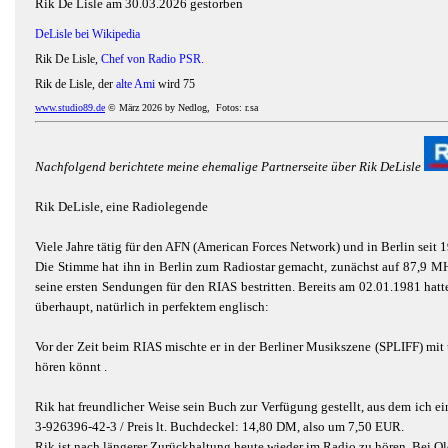
Rik De Lisle am 30.03.2026 gestorben
DeLisle bei Wikipedia
Rik De Lisle,
Chef von Radio PSR.
Rik de Lisle, der
alte Ami
wird 75
www.studio89.de
© März 2026 by Nedlog, Fotos: r.sa
Nachfolgend berichtete meine ehemalige Partnerseite über Rik DeLisle
Rik DeLisle, eine Radiolegende
Viele Jahre tätig für den AFN (American Forces Network) und in Berlin seit 1
Die Stimme hat ihn in Berlin zum Radiostar gemacht, zunächst auf 87,9 MHz
seine ersten Sendungen für den RIAS bestritten. Bereits am 02.01.1981 ha
überhaupt, natürlich in perfektem englisch:
Vor der Zeit beim RIAS mischte er in der Berliner Musikszene (SPLIFF) mit 
hören könnt .
Rik hat freundlicher Weise sein Buch zur Verfügung gestellt, aus dem ich e
3-926396-42-3 / Preis lt. Buchdeckel: 14,80 DM, also um 7,50 EUR.
Rik ist nach längerer Zurückhaltung heute wieder im Radio zu hören. Bei Ol