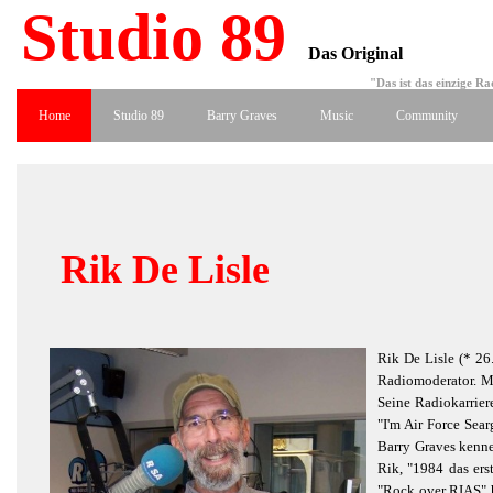
Studio 89
Das Original
"Das ist das einzige R
Home
Studio 89
Barry Graves
Music
Community
Rik De Lisle
Rik De Lisle (* 26
Radiomoderator. M
Seine Radiokarrie
"I'm Air Force Sear
Barry Graves kenne
Rik, "1984 das er
"Rock over RIAS" 