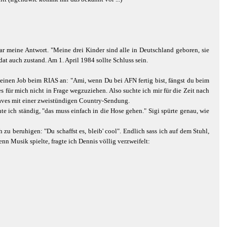
r meine Antwort. "Meine drei Kinder sind alle in Deutschland geboren, sie
dat auch zustand. Am 1. April 1984 sollte Schluss sein.
 einen Job beim RIAS an: "Ami, wenn Du bei AFN fertig bist, fängst du beim
es für mich nicht in Frage wegzuziehen. Also suchte ich mir für die Zeit nach
raves mit einer zweistündigen Country-Sendung.
 ich ständig, "das muss einfach in die Hose gehen." Sigi spürte genau, wie
 beruhigen: "Du schaffst es, bleib' cool". Endlich sass ich auf dem Stuhl,
nn Musik spielte, fragte ich Dennis völlig verzweifelt: