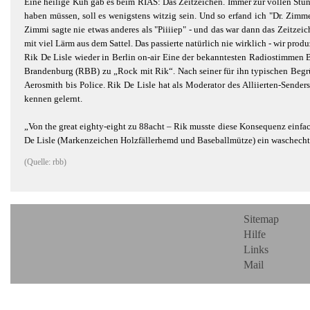
Eine heilige Kuh gab es beim RIAS: Das Zeitzeichen. Immer zur vollen Stunde
haben müssen, soll es wenigstens witzig sein. Und so erfand ich "Dr. Zimm
Zimmi sagte nie etwas anderes als "Piiiiep" - und das war dann das Zeitzei
mit viel Lärm aus dem Sattel. Das passierte natürlich nie wirklich - wir pr
Rik De Lisle wieder in Berlin on-air Eine der bekanntesten Radiostimmen 
Brandenburg (RBB) zu „Rock mit Rik“. Nach seiner für ihn typischen Begrüß
Aerosmith bis Police. Rik De Lisle hat als Moderator des Alliierten-Send
kennen gelernt.
„Von the great eighty-eight zu 88acht – Rik musste diese Konsequenz einfac
De Lisle (Markenzeichen Holzfällerhemd und Baseballmütze) ein waschecht
(Quelle: rbb)
Sitemap
Hilfe
Links
Mail