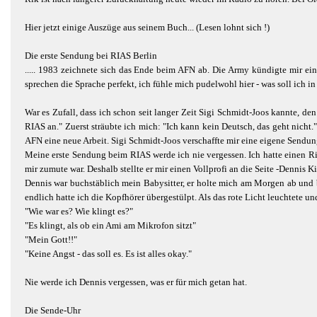
Hier jetzt einige Auszüge aus seinem Buch... (Lesen lohnt sich !)
Die erste Sendung bei RIAS Berlin
..... 1983 zeichnete sich das Ende beim AFN ab. Die Army kündigte mir ei
sprechen die Sprache perfekt, ich fühle mich pudelwohl hier - was soll ich i
War es Zufall, dass ich schon seit langer Zeit Sigi Schmidt-Joos kannte, 
RIAS an." Zuerst sträubte ich mich: "Ich kann kein Deutsch, das geht nicht."
AFN eine neue Arbeit. Sigi Schmidt-Joos verschaffte mir eine eigene Sendu
Meine erste Sendung beim RIAS werde ich nie vergessen. Ich hatte einen Ri
mir zumute war. Deshalb stellte er mir einen Vollprofi an die Seite -Dennis K
Dennis war buchstäblich mein Babysitter, er holte mich am Morgen ab und b
endlich hatte ich die Kopfhörer übergestülpt. Als das rote Licht leuchtete u
"Wie war es? Wie klingt es?"
"Es klingt, als ob ein Ami am Mikrofon sitzt"
"Mein Gott!!"
"Keine Angst - das soll es. Es ist alles okay."
Nie werde ich Dennis vergessen, was er für mich getan hat.
Die Sende-Uhr