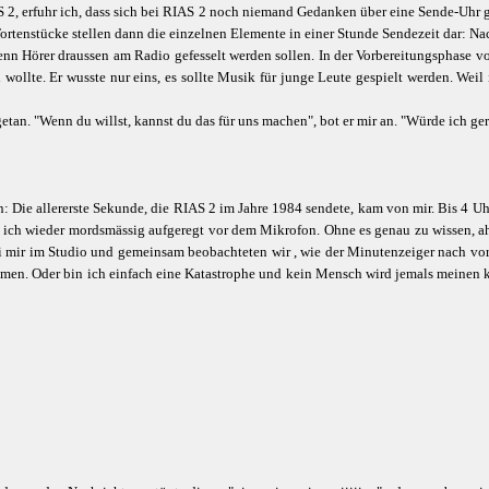
 2, erfuhr ich, dass sich bei RIAS 2 noch niemand Gedanken über eine Sende-Uhr ge
se Tortenstücke stellen dann die einzelnen Elemente in einer Stunde Sendezeit dar: 
n Hörer draussen am Radio gefesselt werden sollen. In der Vorbereitungsphase vo
lte. Er wusste nur eins, es sollte Musik für junge Leute gespielt werden. Weil i
n. "Wenn du willst, kannst du das für uns machen", bot er mir an. "Würde ich ger
in: Die allererste Sekunde, die RIAS 2 im Jahre 1984 sendete, kam von mir. Bis 4
ss ich wieder mordsmässig aufgeregt vor dem Mikrofon. Ohne es genau zu wissen, a
ei mir im Studio und gemeinsam beobachteten wir , wie der Minutenzeiger nach v
mmen. Oder bin ich einfach eine Katastrophe und kein Mensch wird jemals meinen 