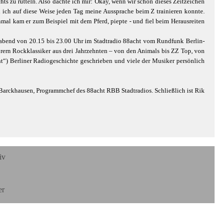
hts zu rütteln. Also dachte ich mir: Okay, wenn wir schon dieses Zeitzeichen
l ich auf diese Weise jeden Tag meine Aussprache beim Z trainieren konnte.
nmal kam er zum Beispiel mit dem Pferd, piepte - und fiel beim Herausreiten
nnabend von 20.15 bis 23.00 Uhr im Stadtradio 88acht vom Rundfunk Berlin-
örern Rockklassiker aus drei Jahrzehnten – von den Animals bis ZZ Top, von
t“) Berliner Radiogeschichte geschrieben und viele der Musiker persönlich
n Barckhausen, Programmchef des 88acht RBB Stadtradios. Schließlich ist Rik
iv
er