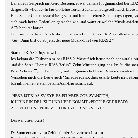
Bei einem Gespräch mit Gerd Besserer, er war damals Programmchef bei RIAS
dargestellt wird, der in lauter kleine Tortenstückchen aufgeteilt wird. Die
Eine Sende-Uhr muss schlüssig sein und braucht einen Spannungsbogen, wen
sich noch keine Gedanken gemacht, wie und wann er welche Musik spielen wol
AFN benutzt hatten.
Gerd war von dieser Sendeuhr und meinen Gedanken zu RIAS 2 offenbar angeta
"Gut. Dann bist du ab jetzt der neue Musik-Chef von RIAS 2."
Start der RIAS 2 Jugendwelle
Ich bekam die Frühschiene bei RIAS 2. Worauf ich heute noch ganz stolz b
und die Satz: "Hier ist RIAS Berlin". Zehn Minuten ging das. Im Studio sa
Peter Schiwy
, der Intendant, und Programmchef Gerd Besserer standen b
Verstehen mich die Leute auch? Spreche ich so, dass es alle Leute mitbeko
ich mir meinen ersten Satz in Ami-Lautschrift auf.
"HERE IST RIAS ZV-EYE. ES IST VEER OOR SVANZICH,
ICH BIN RIK DE LISLE UND HERE KOMMT >PEOPLE GET READY
AUF VEER UND NOIN-ZICH DR-EYE - RIAS ZV-EYE"
Das war unser Start !
Dr. Zimmermann vom Zehlendorfer Zeitzeichen-Institut