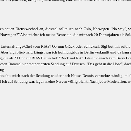
nen neuen Dienstwechsel an, diesmal sollte ich nach Oslo, Norwegen. "No way", wa
n Norwegen?" Also reichte ich meine Rente ein, die mir nach 20 Dienstjahren als Sol
den Unterhaltungs-Chef vom RIAS? Ob nun Glück oder Schicksal, Sigi bot mir sofort
 Aber Sigi blieb hart. Längst war ich hoffnungslos in Berlin verknallt und da kam 
ng, die ab 23 Uhr auf RIAS Berlin lief: "Rock mit Rik". Gleich danach kam Barry G
esen-Bammel vor meiner ersten Sendung auf Deutsch. "Das geht in die Hose", dachte
ing.
rachte mich nach der Sendung wieder nach Hause. Dennis versuchte ständig, mich zu
nd ich auf Sendung war, lagen meine Nerven völlig blank. Nach jeder Moderation, we