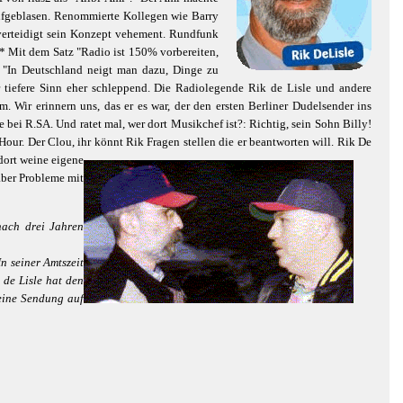
ufgeblasen. Renommierte Kollegen wie Barry
e verteidigt sein Konzept vehement. Rundfunk
.* Mit dem Satz "Radio ist 150% vorbereiten,
 "In Deutschland neigt man dazu, Dinge zu
r tiefere Sinn eher schleppend. Die Radiolegende Rik de Lisle und andere
ir erinnern uns, das er es war, der den ersten Berliner Dudelsender ins
e bei R.SA. Und ratet mal, wer dort Musikchef ist?: Richtig, sein Sohn Billy!
our. Der Clou, ihr könnt Rik Fragen stellen die er beantworten will.
Rik De
dort weine eigene
 aber Probleme mit
nach drei Jahren
n seiner Amtszeit
 de Lisle hat den
eine Sendung auf