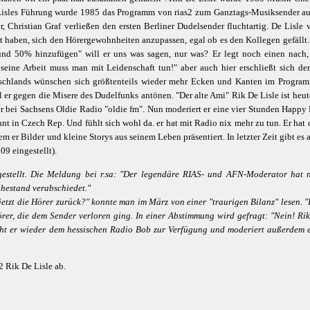
 Lisles Führung wurde 1985 das Programm von rias2 zum Ganztags-Musiksender a
er, Christian Graf verließen den ersten Berliner Dudelsender fluchtartig. De Lisl
t haben, sich den Hörergewohnheiten anzupassen, egal ob es den Kollegen gefällt
nd 50% hinzufügen" will er uns was sagen, nur was? Er legt noch einen nach,
seine Arbeit muss man mit Leidenschaft tun!" aber auch hier erschließt sich de
hlands wünschen sich größtenteils wieder mehr Ecken und Kanten im Programm. W
l er gegen die Misere des Dudelfunks antönen. "Der alte Ami" Rik De Lisle ist heut
r bei Sachsens Oldie Radio "oldie fm". Nun moderiert er eine vier Stunden Happy H
t in Czech Rep. Und fühlt sich wohl da. er hat mit Radio nix mehr zu tun. Er hat 
m er Bilder und kleine Storys aus seinem Leben präsentiert. In letzter Zeit gibt es
09 eingestellt).
gestellt. Die Meldung bei r.sa: "Der legendäre RIAS- und AFN-Moderator hat 
uhestand verabschiedet."
zt die Hörer zurück?" konnte man im März von einer "traurigen Bilanz" lesen. "I
rer, die dem Sender verloren ging. In einer Abstimmung wird gefragt: "Nein! Rik
eht er wieder dem hessischen Radio Bob zur Verfügung und moderiert außerdem 
2 Rik De Lisle ab.