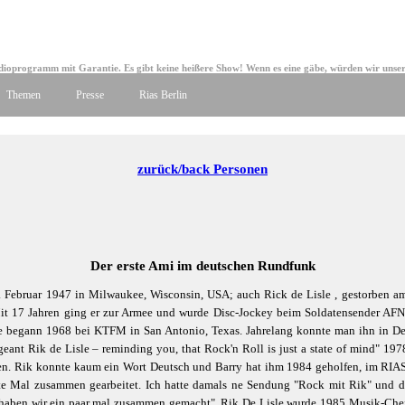
adioprogramm mit Garantie. Es gibt keine heißere Show! Wenn es eine gäbe, würden wir unser
Themen
Presse
Rias Berlin
zurück/back Personen
Der erste Ami im deutschen Rundfunk
. Februar 1947 in Milwaukee, Wisconsin, USA; auch Rick de Lisle , gestorben am
it 17 Jahren ging er zur Armee und wurde Disc-Jockey beim Soldatensender AFN 
re begann 1968 bei KTFM in San Antonio, Texas. Jahrelang konnte man ihn in D
geant Rik de Lisle – reminding you, that Rock'n Roll is just a state of mind" 197
n. Rik konnte kaum ein Wort Deutsch und Barry hat ihm 1984 geholfen, im RIAS F
ste Mal zusammen gearbeitet. Ich hatte damals ne Sendung "Rock mit Rik" und 
haben wir ein paar mal zusammen gemacht". Rik De Lisle wurde 1985 Musik-Chef 