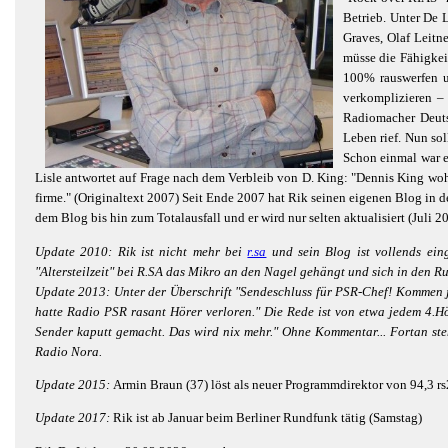
Betrieb. Unter De
Graves, Olaf Leitn
müsse die Fähigkei
100% rauswerfen u
verkomplizieren – 
Radiomacher Deutsc
Leben rief. Nun sol
Schon einmal war e
Lisle antwortet auf Frage nach dem Verbleib von D. King: "Dennis King wohn
firme." (Originaltext 2007) Seit Ende 2007 hat Rik seinen eigenen Blog in de
dem Blog bis hin zum Totalausfall und er wird nur selten aktualisiert (Juli 20
Update 2010: Rik ist nicht mehr bei
r.sa
und sein Blog ist vollends ein
"Altersteilzeit" bei R.SA das Mikro an den Nagel gehängt und sich in den R
Update 2013: Unter der Überschrift "Sendeschluss für PSR-Chef! Kommen jet
hatte Radio PSR rasant Hörer verloren." Die Rede ist von etwa jedem 4.Hö
Sender kaputt gemacht. Das wird nix mehr." Ohne Kommentar... Fortan st
Radio Nora.
Update 2015:
Armin Braun (37) löst als neuer Programmdirektor von 94,3 rs
Update 2017:
Rik ist ab Januar beim Berliner Rundfunk tätig (Samstag)