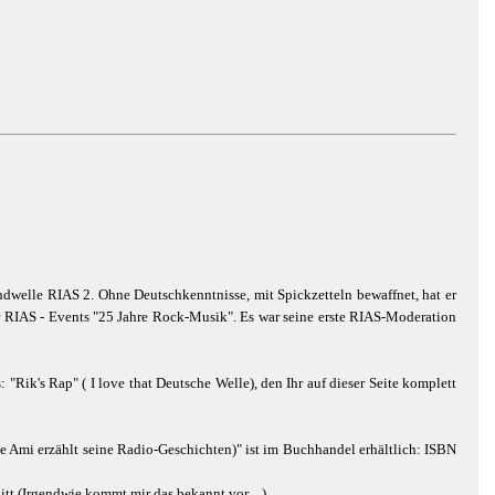
ndwelle RIAS 2. Ohne Deutschkenntnisse, mit Spickzetteln bewaffnet, hat er
r RIAS - Events "25 Jahre Rock-Musik". Es war seine erste RIAS-Moderation
Rik's Rap" ( I love that Deutsche Welle), den Ihr auf dieser Seite komplett
te Ami erzählt seine Radio-Geschichten)" ist im Buchhandel erhältlich: ISBN
tt (Irgendwie kommt mir das bekannt vor ...)