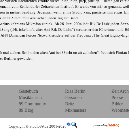
 vor den Nachrichten ertönte dieses "piep, piep, piep, piiiiiep" - daran gab es nic
ermann vom Zehlendorfer Zeitzeichen-Institut". Er wurde von mir so genannt, wei
chen in meiner Sendung. Jedesmal, wenn er ins Studio kam, passierte ihm etwas. Ei
oduzierten Zimmi mit Geräuschen jeden Tag auf Band.
Berlins kehrt ans Mikrofon zurück: Ab 26. Juni 2004 lädt Rik De Lisle jeden So
ung („Hi, icke bin‘s, alter Ami Rik De Lisle.“) serviert er den Hörerinnen und H
ers AFN (American Forces Network sendete auf der Frequenz „The Great Eighty-Eigh
h mal ziehen. Schön, den alten Ami bei 88acht on air zu haben“, freut sich Floria
er Berliner geworden
Gästebuch
Rias Berlin
Zeit Arch
Musiktausch
Personen
Presse
89 Community
Britz
Bilder
89 Blog
Mixmasters
Webmast
Copyright © Studio89.de 2001-2026