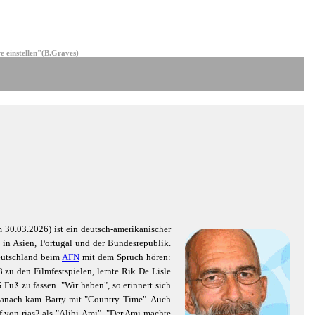
e einstellen"(B.Graves)
 30.03.2026) ist ein deutsch-amerikanischer
in Asien, Portugal und der Bundesrepublik.
eutschland beim
AFN
mit dem Spruch hören:
8 zu den Filmfestspielen, lernte Rik De Lisle
uß zu fassen. "Wir haben", so erinnert sich
danach kam Barry mit "Country Time". Auch
von rias2 als "Alibi-Ami". "Der Ami machte