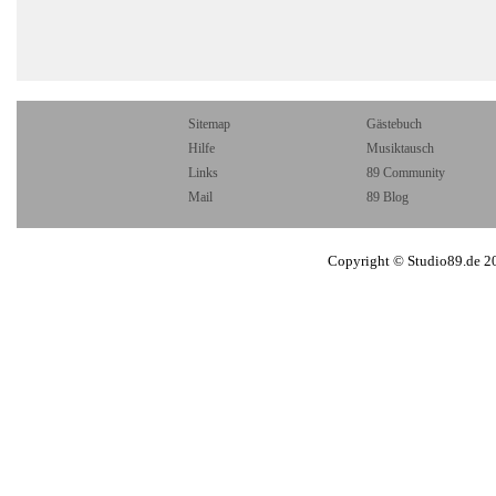
Sitemap
Gästebuch
Hilfe
Musiktausch
Links
89 Community
Mail
89 Blog
Copyright © Studio89.de 2