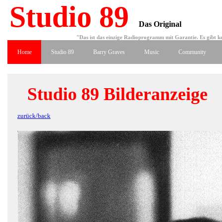
Studio 89
Das Original
"Das ist das einzige Radioprogramm mit Garantie. Es gibt ke
Home
Studio 89
Barry Graves
Music
Community
Studio 89 Bilderanzeige
zurück/back