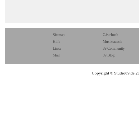
Sitemap
Gästebuch
Hilfe
Musiktausch
Links
89 Community
Mail
89 Blog
Copyright © Studio89.de 2