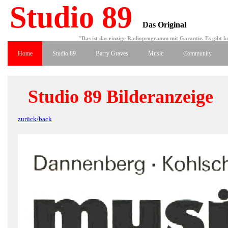
Studio 89
Das Original
"Das ist das einzige Radioprogramm mit Garantie. Es gibt ke
Home
Studio 89
Barry Graves
Music
Community
Studio 89 Bilderanzeige
zurück/back