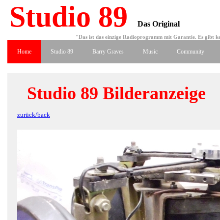
Studio 89
Das Original
"Das ist das einzige Radioprogramm mit Garantie. Es gibt ke
Home
Studio 89
Barry Graves
Music
Community
Studio 89 Bilderanzeige
zurück/back