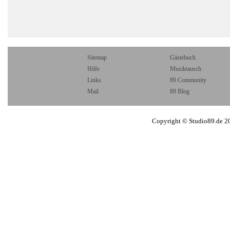
Sitemap
Gästebuch
Hilfe
Musiktausch
Links
89 Community
Mail
89 Blog
Copyright © Studio89.de 2