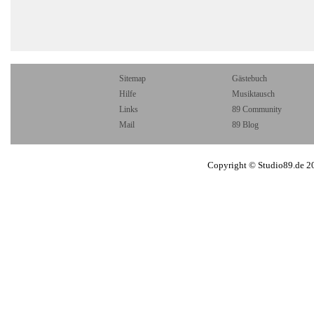
Sitemap
Gästebuch
Hilfe
Musiktausch
Links
89 Community
Mail
89 Blog
Copyright © Studio89.de 2