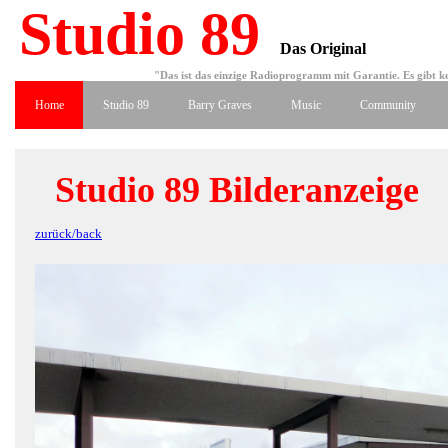
Studio 89
Das Original
"Das ist das einzige Radioprogramm mit Garantie. Es gibt ke
Home
Studio 89
Barry Graves
Music
Community
Studio 89 Bilderanzeige
zurück/back